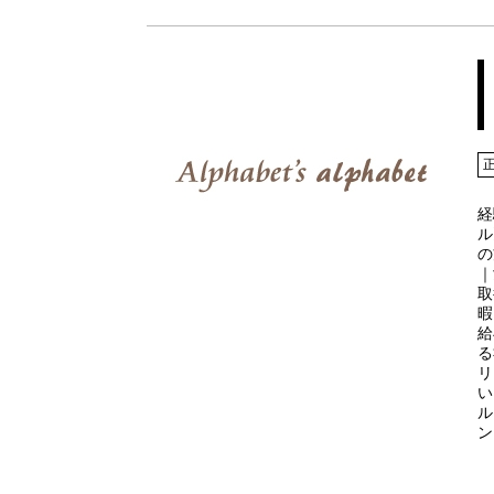
経
ル
の
｜
取
暇
給
る
リ
い
ル
ン