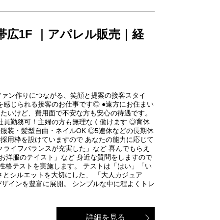
広1F ｜アパレル販売｜経
ファン作りにつながる、笑顔と提案の接客スタイ
を感じられる接客のお仕事です◎ ●遠方にお住まい
めたいけど、費用面で不安な方も安心の待遇です。
正社員勤務可！主婦の方も無理なく働けます ◎育休
 ◎服装・髪型自由・ネイルOK ◎5連休などの長期休
で採用枠を設けていますので あなたの能力に応じて
クライフバランスが充実した」など 喜んでもらえ
なお洋服のテイスト」など 身近な質問をしますので
性格テストを実施します。 テストは「はい」「い
心地の良さとシルエットを大切にした、 「大人カジュア
デザインを豊富に展開。 シンプルな中に程よくトレ
詳細を見る