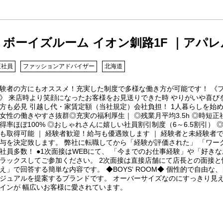
ボーイズルーム イオン釧路1F ｜アパレ
正社員
ファッションアドバイザー
北海道
験者の方にもオススメ！充実した制度で多様な働き方が可能です！ 《
》 来店時より笑顔になったお客様をお見送りできた時 やりがいや喜び
方も必見 引越し代・家賃定額（当社規定）会社負担！ 1人暮らしを始
女性の働きやすさ抜群◎充実の福利厚生｜ ◎残業月平均3.5h ◎時短
得率ほぼ100% ◎おしゃれさんに嬉しい社員割引制度（6～6.5割引）
も取得可能 ｜ 経験者歓迎！給与も優遇致します ｜ 経験者と未経験者
与を決定致します。 弊社に転職してから「経験が評価された」 「ワー
社員多数！ ●1次面接はWEBにて、 「今までのお仕事経験」や「好き
ラックスしてご参加ください。 2次面接は直接店舗にて店長との面接と
え」で回答する簡単な内容です。 ◆BOYS‘ ROOM◆ 個性的で自由
ジュアルを提案するブランドです。 オーバーサイズなのにすっきり見
インが 幅広いお客様に愛されています。