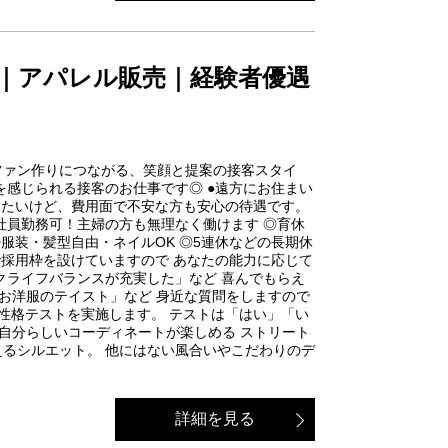
 ｜アパレル販売｜経験者優遇
ファン作りにつながる、笑顔と提案の接客スタイ
を感じられる接客のお仕事です◎ ●遠方にお住まい
めたいけど、費用面で不安な方も安心の待遇です。
正社員勤務可！主婦の方も無理なく働けます ◎育休
 ◎服装・髪型自由・ネイルOK ◎5連休などの長期休
で採用枠を設けていますので あなたの能力に応じて
クライフバランスが充実した」など 喜んでもらえ
なお洋服のテイスト」など 身近な質問をしますので
性格テストを実施します。 テストは「はい」「い
な、自分らしいコーディネートが楽しめる ストリート
えるシルエット。 他にはない風合いやこだわりのデ
詳細を見る