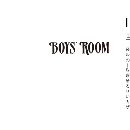
経
ル
の
｜
取
暇
給
る
リ
い
カ
ザ