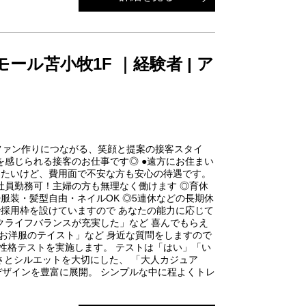
ル苫小牧1F ｜経験者 | ア
ファン作りにつながる、笑顔と提案の接客スタイ
を感じられる接客のお仕事です◎ ●遠方にお住まい
めたいけど、費用面で不安な方も安心の待遇です。
正社員勤務可！主婦の方も無理なく働けます ◎育休
 ◎服装・髪型自由・ネイルOK ◎5連休などの長期休
で採用枠を設けていますので あなたの能力に応じて
クライフバランスが充実した」など 喜んでもらえ
なお洋服のテイスト」など 身近な質問をしますので
性格テストを実施します。 テストは「はい」「い
心地の良さとシルエットを大切にした、 「大人カジュア
デザインを豊富に展開。 シンプルな中に程よくトレ