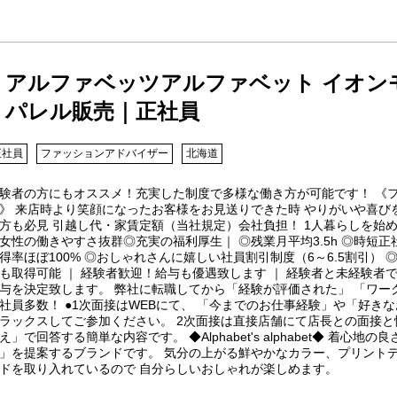
アルファベッツアルファベット イオンモー
パレル販売｜正社員
正社員
ファッションアドバイザー
北海道
験者の方にもオススメ！充実した制度で多様な働き方が可能です！ 《
》 来店時より笑顔になったお客様をお見送りできた時 やりがいや喜び
方も必見 引越し代・家賃定額（当社規定）会社負担！ 1人暮らしを始
女性の働きやすさ抜群◎充実の福利厚生｜ ◎残業月平均3.5h ◎時短
得率ほぼ100% ◎おしゃれさんに嬉しい社員割引制度（6～6.5割引）
も取得可能 ｜ 経験者歓迎！給与も優遇致します ｜ 経験者と未経験者
与を決定致します。 弊社に転職してから「経験が評価された」 「ワー
社員多数！ ●1次面接はWEBにて、 「今までのお仕事経験」や「好き
ラックスしてご参加ください。 2次面接は直接店舗にて店長との面接と
え」で回答する簡単な内容です。 ◆Alphabet's alphabet◆ 着
」を提案するブランドです。 気分の上がる鮮やかなカラー、プリント
ドを取り入れているので 自分らしいおしゃれが楽しめます。