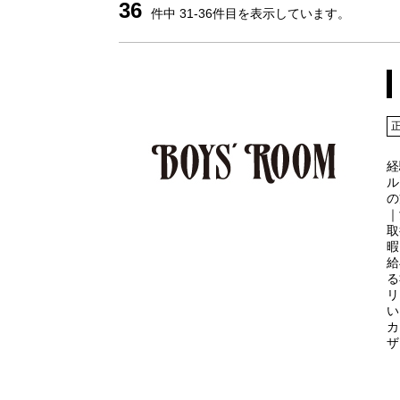
36
件中 31-36件目を表示しています。
経
ル
の
｜
取
暇
給
る
リ
い
カ
ザ