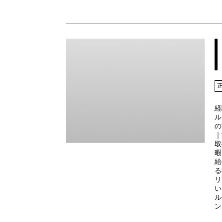
経
ル
の
｜
取
暇
給
る
リ
い
ル
ン