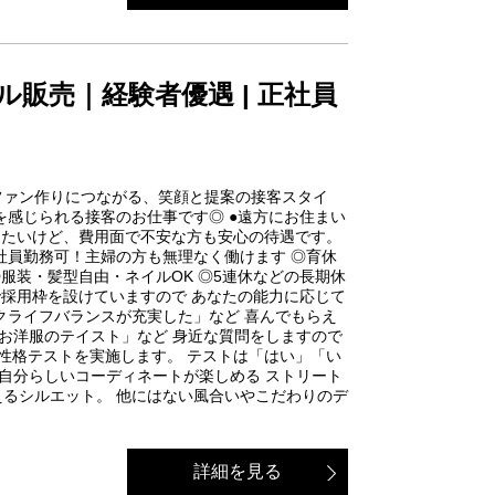
ル販売｜経験者優遇 | 正社員
ファン作りにつながる、笑顔と提案の接客スタイ
を感じられる接客のお仕事です◎ ●遠方にお住まい
めたいけど、費用面で不安な方も安心の待遇です。
正社員勤務可！主婦の方も無理なく働けます ◎育休
 ◎服装・髪型自由・ネイルOK ◎5連休などの長期休
で採用枠を設けていますので あなたの能力に応じて
クライフバランスが充実した」など 喜んでもらえ
なお洋服のテイスト」など 身近な質問をしますので
性格テストを実施します。 テストは「はい」「い
な、自分らしいコーディネートが楽しめる ストリート
えるシルエット。 他にはない風合いやこだわりのデ
詳細を見る