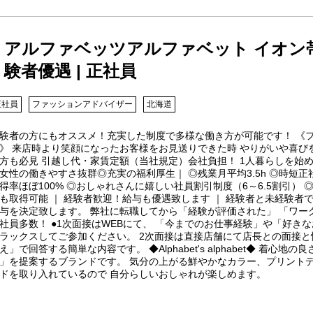
アルファベッツアルファベット イオン帯
験者優遇 | 正社員
正社員
ファッションアドバイザー
北海道
験者の方にもオススメ！充実した制度で多様な働き方が可能です！ 《
》 来店時より笑顔になったお客様をお見送りできた時 やりがいや喜び
方も必見 引越し代・家賃定額（当社規定）会社負担！ 1人暮らしを始
女性の働きやすさ抜群◎充実の福利厚生｜ ◎残業月平均3.5h ◎時短
得率ほぼ100% ◎おしゃれさんに嬉しい社員割引制度（6～6.5割引）
も取得可能 ｜ 経験者歓迎！給与も優遇致します ｜ 経験者と未経験者
与を決定致します。 弊社に転職してから「経験が評価された」 「ワー
社員多数！ ●1次面接はWEBにて、 「今までのお仕事経験」や「好き
ラックスしてご参加ください。 2次面接は直接店舗にて店長との面接と
え」で回答する簡単な内容です。 ◆Alphabet's alphabet◆ 着
」を提案するブランドです。 気分の上がる鮮やかなカラー、プリント
ドを取り入れているので 自分らしいおしゃれが楽しめます。