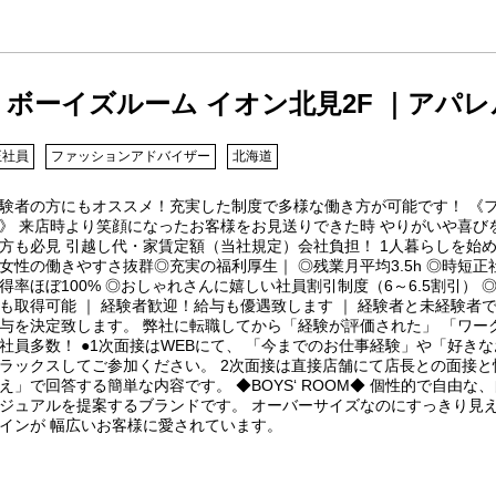
ボーイズルーム イオン北見2F ｜アパレ
正社員
ファッションアドバイザー
北海道
験者の方にもオススメ！充実した制度で多様な働き方が可能です！ 《
》 来店時より笑顔になったお客様をお見送りできた時 やりがいや喜び
方も必見 引越し代・家賃定額（当社規定）会社負担！ 1人暮らしを始
女性の働きやすさ抜群◎充実の福利厚生｜ ◎残業月平均3.5h ◎時短
得率ほぼ100% ◎おしゃれさんに嬉しい社員割引制度（6～6.5割引）
も取得可能 ｜ 経験者歓迎！給与も優遇致します ｜ 経験者と未経験者
与を決定致します。 弊社に転職してから「経験が評価された」 「ワー
社員多数！ ●1次面接はWEBにて、 「今までのお仕事経験」や「好き
ラックスしてご参加ください。 2次面接は直接店舗にて店長との面接と
え」で回答する簡単な内容です。 ◆BOYS‘ ROOM◆ 個性的で自由
ジュアルを提案するブランドです。 オーバーサイズなのにすっきり見
インが 幅広いお客様に愛されています。