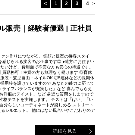
<
1
2
3
4
>
ル販売｜経験者優遇 | 正社員
ファン作りにつながる、笑顔と提案の接客スタイ
を感じられる接客のお仕事です◎ ●遠方にお住まい
めたいけど、費用面で不安な方も安心の待遇です。
正社員勤務可！主婦の方も無理なく働けます ◎育休
 ◎服装・髪型自由・ネイルOK ◎5連休などの長期休
で採用枠を設けていますので あなたの能力に応じて
クライフバランスが充実した」など 喜んでもらえ
なお洋服のテイスト」など 身近な質問をしますので
性格テストを実施します。 テストは「はい」「い
な、自分らしいコーディネートが楽しめる ストリート
えるシルエット。 他にはない風合いやこだわりのデ
詳細を見る