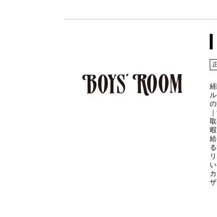
経
ル
の
｜
取
暇
給
る
リ
い
カ
ザ