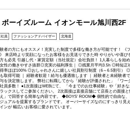
ボーイズルーム イオンモール旭川西2F
正社員
ファッションアドバイザー
北海道
験者の方にもオススメ！充実した制度で多様な働き方が可能です！ 《
》 来店時より笑顔になったお客様をお見送りできた時 やりがいや喜び
方も必見 引越し代・家賃定額（当社規定）会社負担！ 1人暮らしを始
女性の働きやすさ抜群◎充実の福利厚生｜ ◎残業月平均3.5h ◎時短
得率ほぼ100% ◎おしゃれさんに嬉しい社員割引制度（6～6.5割引）
も取得可能 ｜ 経験者歓迎！給与も優遇致します ｜ 経験者と未経験者
与を決定致します。 弊社に転職してから「経験が評価された」 「ワー
社員多数！ ●1次面接はWEBにて、 「今までのお仕事経験」や「好き
ラックスしてご参加ください。 2次面接は直接店舗にて店長との面接と
え」で回答する簡単な内容です。 ◆BOYS‘ ROOM◆ 個性的で自由
ジュアルを提案するブランドです。 オーバーサイズなのにすっきり見
インが 幅広いお客様に愛されています。