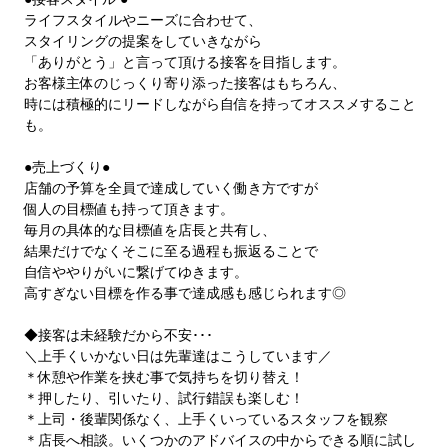
ライフスタイルやニーズに合わせて、
スタイリングの提案をしていきながら
「ありがとう」と言って頂ける接客を目指します。
お客様主体のじっくり寄り添った接客はもちろん、
時には積極的にリードしながら自信を持ってオススメすること
も。
●売上づくり●
店舗の予算を全員で達成していく働き方ですが
個人の目標値も持って頂きます。
毎月の具体的な目標値を店長と共有し、
結果だけでなくそこに至る過程も振返ることで
自信ややりがいに繋げてゆきます。
高すぎない目標を作る事で達成感も感じられます◎
◆接客は未経験だから不安･･･
＼上手くいかない日は先輩達はこうしています／
＊休憩や作業を挟む事で気持ちを切り替え！
＊押したり、引いたり、試行錯誤も楽しむ！
＊上司・後輩関係なく、上手くいっているスタッフを観察
＊店長へ相談。いくつかのアドバイスの中からできる順に試し