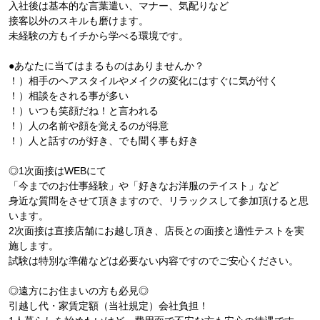
入社後は基本的な言葉遣い、マナー、気配りなど
接客以外のスキルも磨けます。
未経験の方もイチから学べる環境です。
●あなたに当てはまるものはありませんか？
！）相手のヘアスタイルやメイクの変化にはすぐに気が付く
！）相談をされる事が多い
！）いつも笑顔だね！と言われる
！）人の名前や顔を覚えるのが得意
！）人と話すのが好き、でも聞く事も好き
◎1次面接はWEBにて
「今までのお仕事経験」や「好きなお洋服のテイスト」など
身近な質問をさせて頂きますので、リラックスして参加頂けると思
います。
2次面接は直接店舗にお越し頂き、店長との面接と適性テストを実
施します。
試験は特別な準備などは必要ない内容ですのでご安心ください。
◎遠方にお住まいの方も必見◎
引越し代・家賃定額（当社規定）会社負担！