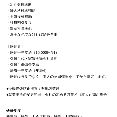
・定期健康診断
・婦人科検診補助
・予防接種補助
・社員割引制度
・勤続社員表彰
・派手な色でなければ髪色自由
【転勤者】
・転勤手当支給（10,000円/月）
・引越し代・家賃全額会社負担
・引越し準備金支給
・帰省手当支給（年1回）
※転勤は強制でなく、本人の意思確認をしてから決定します。
●受動喫煙防止措置：敷地内禁煙
●就業場所の変更範囲：会社の定める営業所（本人が望む場合）
研修制度
新卒新人研修・中途採用新人研修・中堅研修・