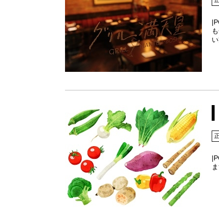
|
も
い
|
ま