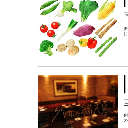
|
に
創
の