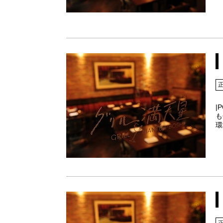
|
も
環