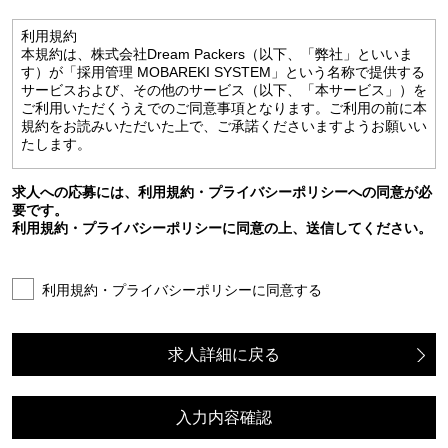
利用規約
本規約は、株式会社Dream Packers（以下、「弊社」といいま
す）が「採用管理 MOBAREKI SYSTEM」という名称で提供する
サービスおよび、その他のサービス（以下、「本サービス」）を
ご利用いただくうえでのご同意事項となります。ご利用の前に本
規約をお読みいただいた上で、ご承諾くださいますようお願いい
たします。
第1条 利用規約
求人への応募には、利用規約・プライバシーポリシーへの同意が必
1. この利用規約（以下、「本規約」といいます）は、弊社が提
要です。
供する本サービスを利用する上での一切の行為に適用されます。
利用規約・プライバシーポリシーに同意の上、送信してください。
本規約は、本サービスの利用条件を定めるものとします。本サー
ビスを利用するもの（以下、「利用者」といいます）は、本規約
に従い本サービスを利用するものとし、利用者は本規約のすべて
の記載内容に承諾したものとみなされます。
利用規約・プライバシーポリシーに同意する
2. 利用者は、自らの意思及び責任の元、本サービスを利用する
こととする。
3. 利用者は本サービスにおいて入力した情報の内容について責
求人詳細に戻る
任を負うものとします。
第2条 禁止事項について
利用者は、本サービスにおいて以下1．〜8．を行ってはならな
入力内容確認
いものとします。
1. 意図的に虚偽の情報を登録・提供する行為